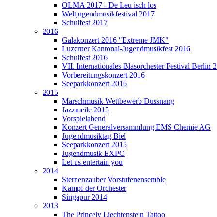
OLMA 2017 - De Leu isch los
Weltjugendmusikfestival 2017
Schulfest 2017
2016
Galakonzert 2016 "Extreme JMK"
Luzerner Kantonal-Jugendmusikfest 2016
Schulfest 2016
VII. Internationales Blasorchester Festival Berlin 
Vorbereitungskonzert 2016
Seeparkkonzert 2016
2015
Marschmusik Wettbewerb Dussnang
Jazzmeile 2015
Vorspielabend
Konzert Generalversammlung EMS Chemie AG
Jugendmusiktag Biel
Seeparkkonzert 2015
Jugendmusik EXPO
Let us entertain you
2014
Sternenzauber Vorstufenensemble
Kampf der Orchester
Singapur 2014
2013
The Princely Liechtenstein Tattoo