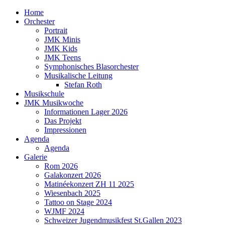
Home
Orchester
Portrait
JMK Minis
JMK Kids
JMK Teens
Symphonisches Blasorchester
Musikalische Leitung
Stefan Roth
Musikschule
JMK Musikwoche
Informationen Lager 2026
Das Projekt
Impressionen
Agenda
Agenda
Galerie
Rom 2026
Galakonzert 2026
Matinéekonzert ZH 11 2025
Wiesenbach 2025
Tattoo on Stage 2024
WJMF 2024
Schweizer Jugendmusikfest St.Gallen 2023