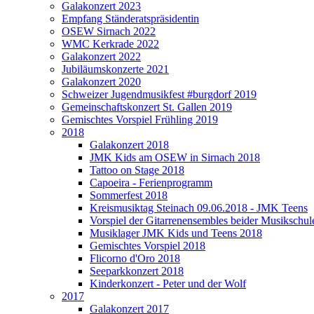
Galakonzert 2023
Empfang Ständeratspräsidentin
OSEW Sirnach 2022
WMC Kerkrade 2022
Galakonzert 2022
Jubiläumskonzerte 2021
Galakonzert 2020
Schweizer Jugendmusikfest #burgdorf 2019
Gemeinschaftskonzert St. Gallen 2019
Gemischtes Vorspiel Frühling 2019
2018
Galakonzert 2018
JMK Kids am OSEW in Sirnach 2018
Tattoo on Stage 2018
Capoeira - Ferienprogramm
Sommerfest 2018
Kreismusiktag Steinach 09.06.2018 - JMK Teens
Vorspiel der Gitarrenensembles beider Musikschul
Musiklager JMK Kids und Teens 2018
Gemischtes Vorspiel 2018
Flicorno d'Oro 2018
Seeparkkonzert 2018
Kinderkonzert - Peter und der Wolf
2017
Galakonzert 2017