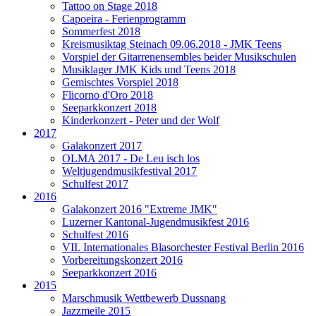
Tattoo on Stage 2018
Capoeira - Ferienprogramm
Sommerfest 2018
Kreismusiktag Steinach 09.06.2018 - JMK Teens
Vorspiel der Gitarrenensembles beider Musikschulen
Musiklager JMK Kids und Teens 2018
Gemischtes Vorspiel 2018
Flicorno d'Oro 2018
Seeparkkonzert 2018
Kinderkonzert - Peter und der Wolf
2017
Galakonzert 2017
OLMA 2017 - De Leu isch los
Weltjugendmusikfestival 2017
Schulfest 2017
2016
Galakonzert 2016 "Extreme JMK"
Luzerner Kantonal-Jugendmusikfest 2016
Schulfest 2016
VII. Internationales Blasorchester Festival Berlin 2016
Vorbereitungskonzert 2016
Seeparkkonzert 2016
2015
Marschmusik Wettbewerb Dussnang
Jazzmeile 2015