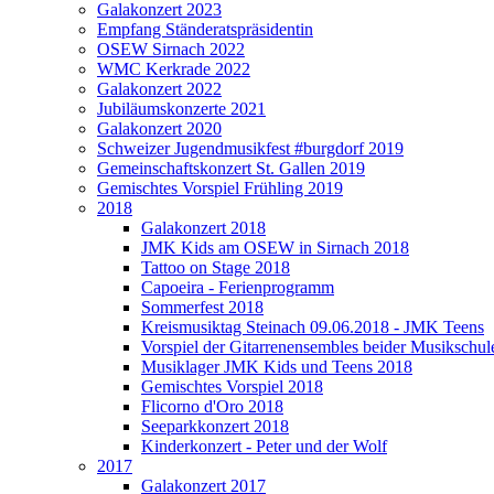
Galakonzert 2023
Empfang Ständeratspräsidentin
OSEW Sirnach 2022
WMC Kerkrade 2022
Galakonzert 2022
Jubiläumskonzerte 2021
Galakonzert 2020
Schweizer Jugendmusikfest #burgdorf 2019
Gemeinschaftskonzert St. Gallen 2019
Gemischtes Vorspiel Frühling 2019
2018
Galakonzert 2018
JMK Kids am OSEW in Sirnach 2018
Tattoo on Stage 2018
Capoeira - Ferienprogramm
Sommerfest 2018
Kreismusiktag Steinach 09.06.2018 - JMK Teens
Vorspiel der Gitarrenensembles beider Musikschul
Musiklager JMK Kids und Teens 2018
Gemischtes Vorspiel 2018
Flicorno d'Oro 2018
Seeparkkonzert 2018
Kinderkonzert - Peter und der Wolf
2017
Galakonzert 2017