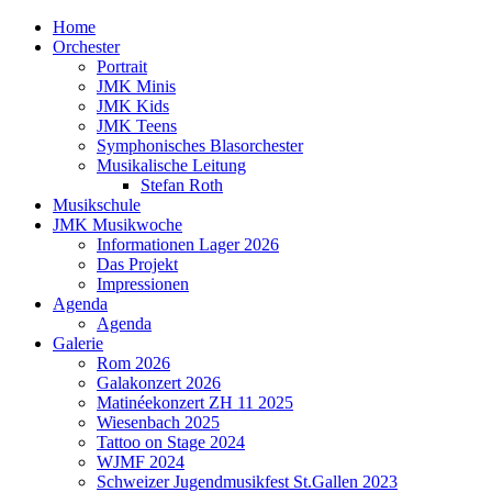
Home
Orchester
Portrait
JMK Minis
JMK Kids
JMK Teens
Symphonisches Blasorchester
Musikalische Leitung
Stefan Roth
Musikschule
JMK Musikwoche
Informationen Lager 2026
Das Projekt
Impressionen
Agenda
Agenda
Galerie
Rom 2026
Galakonzert 2026
Matinéekonzert ZH 11 2025
Wiesenbach 2025
Tattoo on Stage 2024
WJMF 2024
Schweizer Jugendmusikfest St.Gallen 2023