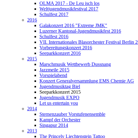
OLMA 2017 - De Leu isch los
Weltjugendmusikfestival 2017
Schulfest 2017
2016
Galakonzert 2016 "Extreme JMK"
Luzerner Kantonal-Jugendmusikfest 2016
Schulfest 2016
VII. Internationales Blasorchester Festival Berlin 
Vorbereitungskonzert 2016
Seeparkkonzert 2016
2015
Marschmusik Wettbewerb Dussnang
Jazzmeile 2015
Vorspielabend
Konzert Generalversammlung EMS Chemie AG
Jugendmusiktag Biel
Seeparkkonzert 2015
Jugendmusik EXPO
Let us entertain you
2014
Sternenzauber Vorstufenensemble
Kampf der Orchester
Singapur 2014
2013
The Princely Liechtenstein Tattoo