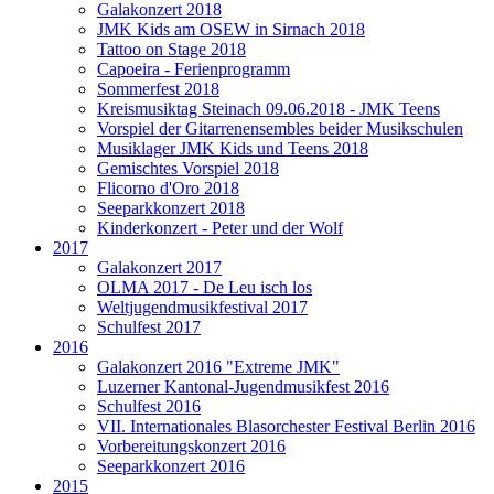
Galakonzert 2018
JMK Kids am OSEW in Sirnach 2018
Tattoo on Stage 2018
Capoeira - Ferienprogramm
Sommerfest 2018
Kreismusiktag Steinach 09.06.2018 - JMK Teens
Vorspiel der Gitarrenensembles beider Musikschulen
Musiklager JMK Kids und Teens 2018
Gemischtes Vorspiel 2018
Flicorno d'Oro 2018
Seeparkkonzert 2018
Kinderkonzert - Peter und der Wolf
2017
Galakonzert 2017
OLMA 2017 - De Leu isch los
Weltjugendmusikfestival 2017
Schulfest 2017
2016
Galakonzert 2016 "Extreme JMK"
Luzerner Kantonal-Jugendmusikfest 2016
Schulfest 2016
VII. Internationales Blasorchester Festival Berlin 2016
Vorbereitungskonzert 2016
Seeparkkonzert 2016
2015