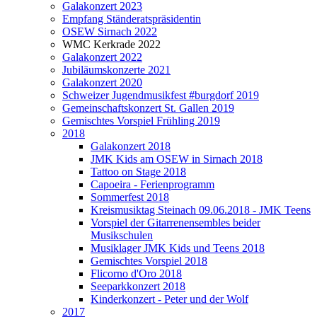
Galakonzert 2023
Empfang Ständeratspräsidentin
OSEW Sirnach 2022
WMC Kerkrade 2022
Galakonzert 2022
Jubiläumskonzerte 2021
Galakonzert 2020
Schweizer Jugendmusikfest #burgdorf 2019
Gemeinschaftskonzert St. Gallen 2019
Gemischtes Vorspiel Frühling 2019
2018
Galakonzert 2018
JMK Kids am OSEW in Sirnach 2018
Tattoo on Stage 2018
Capoeira - Ferienprogramm
Sommerfest 2018
Kreismusiktag Steinach 09.06.2018 - JMK Teens
Vorspiel der Gitarrenensembles beider
Musikschulen
Musiklager JMK Kids und Teens 2018
Gemischtes Vorspiel 2018
Flicorno d'Oro 2018
Seeparkkonzert 2018
Kinderkonzert - Peter und der Wolf
2017