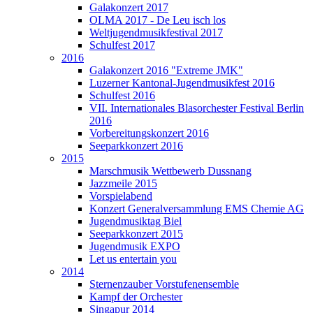
Galakonzert 2017
OLMA 2017 - De Leu isch los
Weltjugendmusikfestival 2017
Schulfest 2017
2016
Galakonzert 2016 "Extreme JMK"
Luzerner Kantonal-Jugendmusikfest 2016
Schulfest 2016
VII. Internationales Blasorchester Festival Berlin
2016
Vorbereitungskonzert 2016
Seeparkkonzert 2016
2015
Marschmusik Wettbewerb Dussnang
Jazzmeile 2015
Vorspielabend
Konzert Generalversammlung EMS Chemie AG
Jugendmusiktag Biel
Seeparkkonzert 2015
Jugendmusik EXPO
Let us entertain you
2014
Sternenzauber Vorstufenensemble
Kampf der Orchester
Singapur 2014