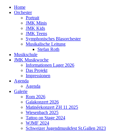
Home
Orchester
Portrait
JMK Minis
JMK Kids
JMK Teens
Symphonisches Blasorchester
Musikalische Leitung
Stefan Roth
Musikschule
JMK Musikwoche
Informationen Lager 2026
Das Projekt
Impressionen
Agenda
Agenda
Galerie
Rom 2026
Galakonzert 2026
Matinéekonzert ZH 11 2025
Wiesenbach 2025
Tattoo on Stage 2024
WJMF 2024
Schweizer Jugendmusikfest St.Gallen 2023