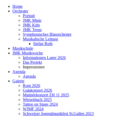
Home
Orchester
Portrait
JMK Minis
JMK Kids
JMK Teens
Symphonisches Blasorchester
Musikalische Leitung
Stefan Roth
Musikschule
JMK Musikwoche
Informationen Lager 2026
Das Projekt
Impressionen
Agenda
Agenda
Galerie
Rom 2026
Galakonzert 2026
Matinéekonzert ZH 11 2025
Wiesenbach 2025
Tattoo on Stage 2024
WJMF 2024
Schweizer Jugendmusikfest St.Gallen 2023