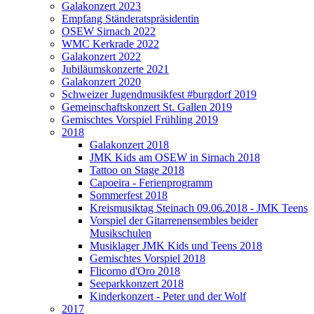
Galakonzert 2023
Empfang Ständeratspräsidentin
OSEW Sirnach 2022
WMC Kerkrade 2022
Galakonzert 2022
Jubiläumskonzerte 2021
Galakonzert 2020
Schweizer Jugendmusikfest #burgdorf 2019
Gemeinschaftskonzert St. Gallen 2019
Gemischtes Vorspiel Frühling 2019
2018
Galakonzert 2018
JMK Kids am OSEW in Sirnach 2018
Tattoo on Stage 2018
Capoeira - Ferienprogramm
Sommerfest 2018
Kreismusiktag Steinach 09.06.2018 - JMK Teens
Vorspiel der Gitarrenensembles beider
Musikschulen
Musiklager JMK Kids und Teens 2018
Gemischtes Vorspiel 2018
Flicorno d'Oro 2018
Seeparkkonzert 2018
Kinderkonzert - Peter und der Wolf
2017