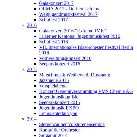
Galakonzert 2017
OLMA 2017 - De Leu isch los
Weltjugendmusikfestival 2017
Schulfest 2017
2016
Galakonzert 2016 "Extreme JMK"
Luzerner Kantonal-Jugendmusikfest 2016
Schulfest 2016
VII. Internationales Blasorchester Festival Berlin
2016
Vorbereitungskonzert 2016
Seeparkkonzert 2016
2015
Marschmusik Wettbewerb Dussnang
Jazzmeile 2015
Vorspielabend
Konzert Generalversammlung EMS Chemie AG
Jugendmusiktag Biel
Seeparkkonzert 2015
Jugendmusik EXPO
Let us entertain you
2014
Sternenzauber Vorstufenensemble
Kampf der Orchester
Singapur 2014