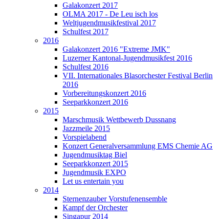
Galakonzert 2017
OLMA 2017 - De Leu isch los
Weltjugendmusikfestival 2017
Schulfest 2017
2016
Galakonzert 2016 "Extreme JMK"
Luzerner Kantonal-Jugendmusikfest 2016
Schulfest 2016
VII. Internationales Blasorchester Festival Berlin
2016
Vorbereitungskonzert 2016
Seeparkkonzert 2016
2015
Marschmusik Wettbewerb Dussnang
Jazzmeile 2015
Vorspielabend
Konzert Generalversammlung EMS Chemie AG
Jugendmusiktag Biel
Seeparkkonzert 2015
Jugendmusik EXPO
Let us entertain you
2014
Sternenzauber Vorstufenensemble
Kampf der Orchester
Singapur 2014