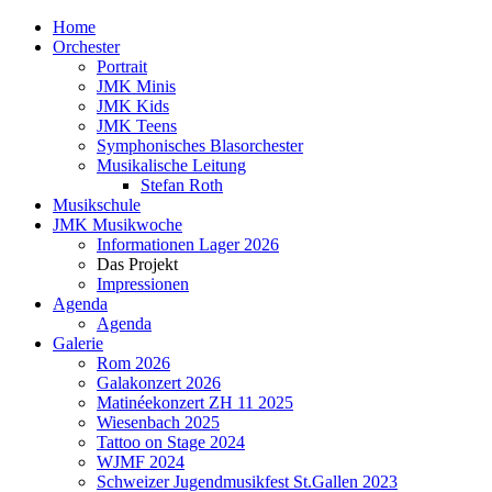
Home
Orchester
Portrait
JMK Minis
JMK Kids
JMK Teens
Symphonisches Blasorchester
Musikalische Leitung
Stefan Roth
Musikschule
JMK Musikwoche
Informationen Lager 2026
Das Projekt
Impressionen
Agenda
Agenda
Galerie
Rom 2026
Galakonzert 2026
Matinéekonzert ZH 11 2025
Wiesenbach 2025
Tattoo on Stage 2024
WJMF 2024
Schweizer Jugendmusikfest St.Gallen 2023