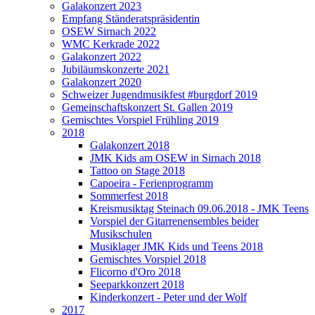
Galakonzert 2023
Empfang Ständeratspräsidentin
OSEW Sirnach 2022
WMC Kerkrade 2022
Galakonzert 2022
Jubiläumskonzerte 2021
Galakonzert 2020
Schweizer Jugendmusikfest #burgdorf 2019
Gemeinschaftskonzert St. Gallen 2019
Gemischtes Vorspiel Frühling 2019
2018
Galakonzert 2018
JMK Kids am OSEW in Sirnach 2018
Tattoo on Stage 2018
Capoeira - Ferienprogramm
Sommerfest 2018
Kreismusiktag Steinach 09.06.2018 - JMK Teens
Vorspiel der Gitarrenensembles beider
Musikschulen
Musiklager JMK Kids und Teens 2018
Gemischtes Vorspiel 2018
Flicorno d'Oro 2018
Seeparkkonzert 2018
Kinderkonzert - Peter und der Wolf
2017