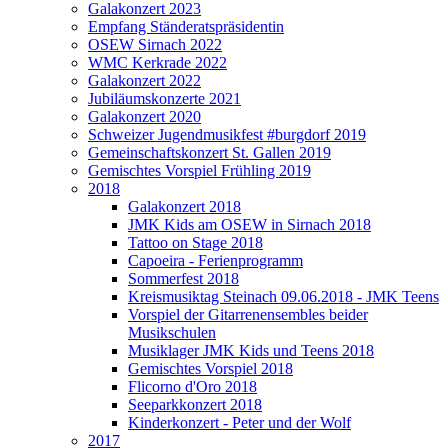
Galakonzert 2023
Empfang Ständeratspräsidentin
OSEW Sirnach 2022
WMC Kerkrade 2022
Galakonzert 2022
Jubiläumskonzerte 2021
Galakonzert 2020
Schweizer Jugendmusikfest #burgdorf 2019
Gemeinschaftskonzert St. Gallen 2019
Gemischtes Vorspiel Frühling 2019
2018
Galakonzert 2018
JMK Kids am OSEW in Sirnach 2018
Tattoo on Stage 2018
Capoeira - Ferienprogramm
Sommerfest 2018
Kreismusiktag Steinach 09.06.2018 - JMK Teens
Vorspiel der Gitarrenensembles beider
Musikschulen
Musiklager JMK Kids und Teens 2018
Gemischtes Vorspiel 2018
Flicorno d'Oro 2018
Seeparkkonzert 2018
Kinderkonzert - Peter und der Wolf
2017