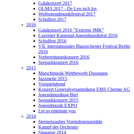
Galakonzert 2017
OLMA 2017 - De Leu isch los
Weltjugendmusikfestival 2017
Schulfest 2017
2016
Galakonzert 2016 "Extreme JMK"
Luzerner Kantonal-Jugendmusikfest 2016
Schulfest 2016
VII. Internationales Blasorchester Festival Berlin
2016
Vorbereitungskonzert 2016
Seeparkkonzert 2016
2015
Marschmusik Wettbewerb Dussnang
Jazzmeile 2015
Vorspielabend
Konzert Generalversammlung EMS Chemie AG
Jugendmusiktag Biel
Seeparkkonzert 2015
Jugendmusik EXPO
Let us entertain you
2014
Sternenzauber Vorstufenensemble
Kampf der Orchester
Singapur 2014