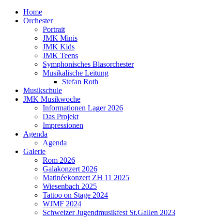
Home
Orchester
Portrait
JMK Minis
JMK Kids
JMK Teens
Symphonisches Blasorchester
Musikalische Leitung
Stefan Roth
Musikschule
JMK Musikwoche
Informationen Lager 2026
Das Projekt
Impressionen
Agenda
Agenda
Galerie
Rom 2026
Galakonzert 2026
Matinéekonzert ZH 11 2025
Wiesenbach 2025
Tattoo on Stage 2024
WJMF 2024
Schweizer Jugendmusikfest St.Gallen 2023