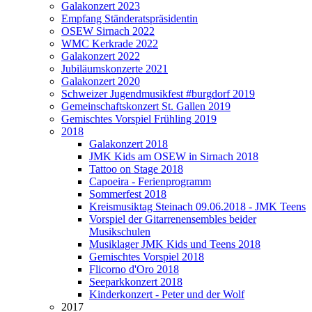
Galakonzert 2023
Empfang Ständeratspräsidentin
OSEW Sirnach 2022
WMC Kerkrade 2022
Galakonzert 2022
Jubiläumskonzerte 2021
Galakonzert 2020
Schweizer Jugendmusikfest #burgdorf 2019
Gemeinschaftskonzert St. Gallen 2019
Gemischtes Vorspiel Frühling 2019
2018
Galakonzert 2018
JMK Kids am OSEW in Sirnach 2018
Tattoo on Stage 2018
Capoeira - Ferienprogramm
Sommerfest 2018
Kreismusiktag Steinach 09.06.2018 - JMK Teens
Vorspiel der Gitarrenensembles beider
Musikschulen
Musiklager JMK Kids und Teens 2018
Gemischtes Vorspiel 2018
Flicorno d'Oro 2018
Seeparkkonzert 2018
Kinderkonzert - Peter und der Wolf
2017