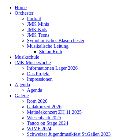
Home
Orchester
Portrait
JMK Minis
JMK Kids
JMK Teens
Symphonisches Blasorchester
Musikalische Leitung
Stefan Roth
Musikschule
JMK Musikwoche
Informationen Lager 2026
Das Projekt
Impressionen
Agenda
Agenda
Galerie
Rom 2026
Galakonzert 2026
Matinéekonzert ZH 11 2025
Wiesenbach 2025
Tattoo on Stage 2024
WJMF 2024
Schweizer Jugendmusikfest St.Gallen 2023