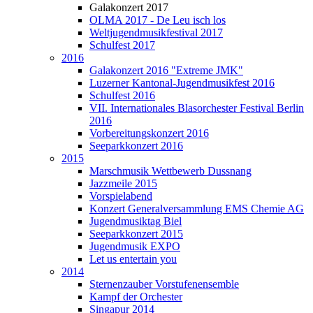
Galakonzert 2017
OLMA 2017 - De Leu isch los
Weltjugendmusikfestival 2017
Schulfest 2017
2016
Galakonzert 2016 "Extreme JMK"
Luzerner Kantonal-Jugendmusikfest 2016
Schulfest 2016
VII. Internationales Blasorchester Festival Berlin
2016
Vorbereitungskonzert 2016
Seeparkkonzert 2016
2015
Marschmusik Wettbewerb Dussnang
Jazzmeile 2015
Vorspielabend
Konzert Generalversammlung EMS Chemie AG
Jugendmusiktag Biel
Seeparkkonzert 2015
Jugendmusik EXPO
Let us entertain you
2014
Sternenzauber Vorstufenensemble
Kampf der Orchester
Singapur 2014