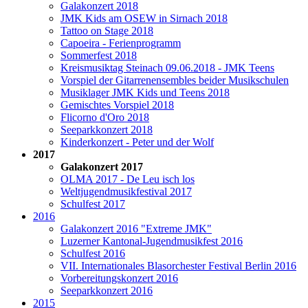
Galakonzert 2018
JMK Kids am OSEW in Sirnach 2018
Tattoo on Stage 2018
Capoeira - Ferienprogramm
Sommerfest 2018
Kreismusiktag Steinach 09.06.2018 - JMK Teens
Vorspiel der Gitarrenensembles beider Musikschulen
Musiklager JMK Kids und Teens 2018
Gemischtes Vorspiel 2018
Flicorno d'Oro 2018
Seeparkkonzert 2018
Kinderkonzert - Peter und der Wolf
2017
Galakonzert 2017
OLMA 2017 - De Leu isch los
Weltjugendmusikfestival 2017
Schulfest 2017
2016
Galakonzert 2016 "Extreme JMK"
Luzerner Kantonal-Jugendmusikfest 2016
Schulfest 2016
VII. Internationales Blasorchester Festival Berlin 2016
Vorbereitungskonzert 2016
Seeparkkonzert 2016
2015