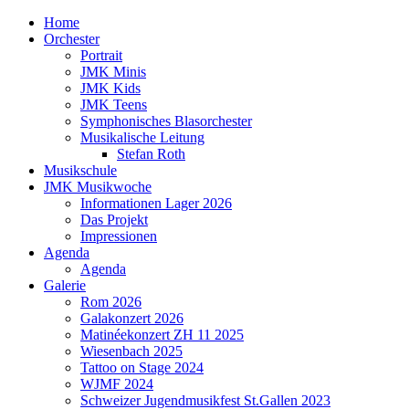
Home
Orchester
Portrait
JMK Minis
JMK Kids
JMK Teens
Symphonisches Blasorchester
Musikalische Leitung
Stefan Roth
Musikschule
JMK Musikwoche
Informationen Lager 2026
Das Projekt
Impressionen
Agenda
Agenda
Galerie
Rom 2026
Galakonzert 2026
Matinéekonzert ZH 11 2025
Wiesenbach 2025
Tattoo on Stage 2024
WJMF 2024
Schweizer Jugendmusikfest St.Gallen 2023