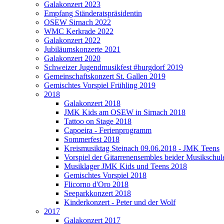
Galakonzert 2023
Empfang Ständeratspräsidentin
OSEW Sirnach 2022
WMC Kerkrade 2022
Galakonzert 2022
Jubiläumskonzerte 2021
Galakonzert 2020
Schweizer Jugendmusikfest #burgdorf 2019
Gemeinschaftskonzert St. Gallen 2019
Gemischtes Vorspiel Frühling 2019
2018
Galakonzert 2018
JMK Kids am OSEW in Sirnach 2018
Tattoo on Stage 2018
Capoeira - Ferienprogramm
Sommerfest 2018
Kreismusiktag Steinach 09.06.2018 - JMK Teens
Vorspiel der Gitarrenensembles beider Musikschul
Musiklager JMK Kids und Teens 2018
Gemischtes Vorspiel 2018
Flicorno d'Oro 2018
Seeparkkonzert 2018
Kinderkonzert - Peter und der Wolf
2017
Galakonzert 2017