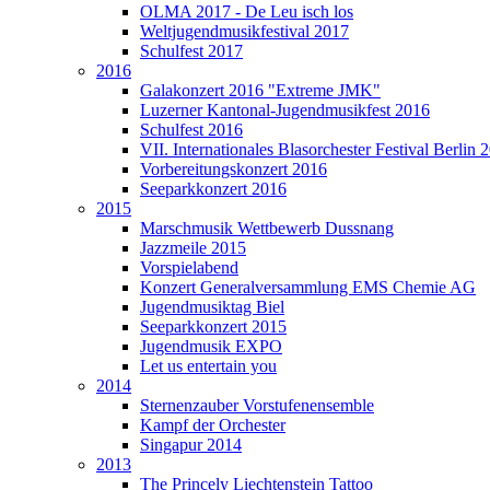
OLMA 2017 - De Leu isch los
Weltjugendmusikfestival 2017
Schulfest 2017
2016
Galakonzert 2016 "Extreme JMK"
Luzerner Kantonal-Jugendmusikfest 2016
Schulfest 2016
VII. Internationales Blasorchester Festival Berlin 
Vorbereitungskonzert 2016
Seeparkkonzert 2016
2015
Marschmusik Wettbewerb Dussnang
Jazzmeile 2015
Vorspielabend
Konzert Generalversammlung EMS Chemie AG
Jugendmusiktag Biel
Seeparkkonzert 2015
Jugendmusik EXPO
Let us entertain you
2014
Sternenzauber Vorstufenensemble
Kampf der Orchester
Singapur 2014
2013
The Princely Liechtenstein Tattoo