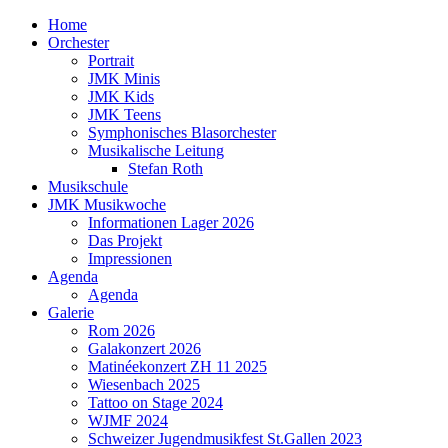
Home
Orchester
Portrait
JMK Minis
JMK Kids
JMK Teens
Symphonisches Blasorchester
Musikalische Leitung
Stefan Roth
Musikschule
JMK Musikwoche
Informationen Lager 2026
Das Projekt
Impressionen
Agenda
Agenda
Galerie
Rom 2026
Galakonzert 2026
Matinéekonzert ZH 11 2025
Wiesenbach 2025
Tattoo on Stage 2024
WJMF 2024
Schweizer Jugendmusikfest St.Gallen 2023