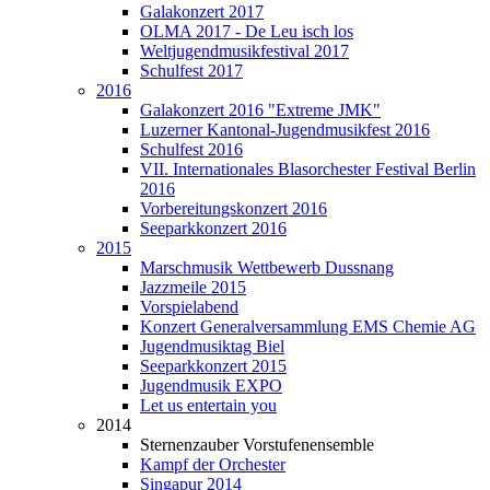
Galakonzert 2017
OLMA 2017 - De Leu isch los
Weltjugendmusikfestival 2017
Schulfest 2017
2016
Galakonzert 2016 "Extreme JMK"
Luzerner Kantonal-Jugendmusikfest 2016
Schulfest 2016
VII. Internationales Blasorchester Festival Berlin
2016
Vorbereitungskonzert 2016
Seeparkkonzert 2016
2015
Marschmusik Wettbewerb Dussnang
Jazzmeile 2015
Vorspielabend
Konzert Generalversammlung EMS Chemie AG
Jugendmusiktag Biel
Seeparkkonzert 2015
Jugendmusik EXPO
Let us entertain you
2014
Sternenzauber Vorstufenensemble
Kampf der Orchester
Singapur 2014