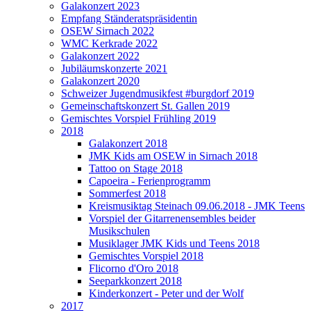
Galakonzert 2023
Empfang Ständeratspräsidentin
OSEW Sirnach 2022
WMC Kerkrade 2022
Galakonzert 2022
Jubiläumskonzerte 2021
Galakonzert 2020
Schweizer Jugendmusikfest #burgdorf 2019
Gemeinschaftskonzert St. Gallen 2019
Gemischtes Vorspiel Frühling 2019
2018
Galakonzert 2018
JMK Kids am OSEW in Sirnach 2018
Tattoo on Stage 2018
Capoeira - Ferienprogramm
Sommerfest 2018
Kreismusiktag Steinach 09.06.2018 - JMK Teens
Vorspiel der Gitarrenensembles beider
Musikschulen
Musiklager JMK Kids und Teens 2018
Gemischtes Vorspiel 2018
Flicorno d'Oro 2018
Seeparkkonzert 2018
Kinderkonzert - Peter und der Wolf
2017