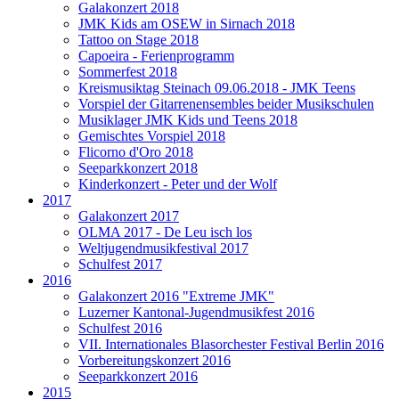
Galakonzert 2018
JMK Kids am OSEW in Sirnach 2018
Tattoo on Stage 2018
Capoeira - Ferienprogramm
Sommerfest 2018
Kreismusiktag Steinach 09.06.2018 - JMK Teens
Vorspiel der Gitarrenensembles beider Musikschulen
Musiklager JMK Kids und Teens 2018
Gemischtes Vorspiel 2018
Flicorno d'Oro 2018
Seeparkkonzert 2018
Kinderkonzert - Peter und der Wolf
2017
Galakonzert 2017
OLMA 2017 - De Leu isch los
Weltjugendmusikfestival 2017
Schulfest 2017
2016
Galakonzert 2016 "Extreme JMK"
Luzerner Kantonal-Jugendmusikfest 2016
Schulfest 2016
VII. Internationales Blasorchester Festival Berlin 2016
Vorbereitungskonzert 2016
Seeparkkonzert 2016
2015