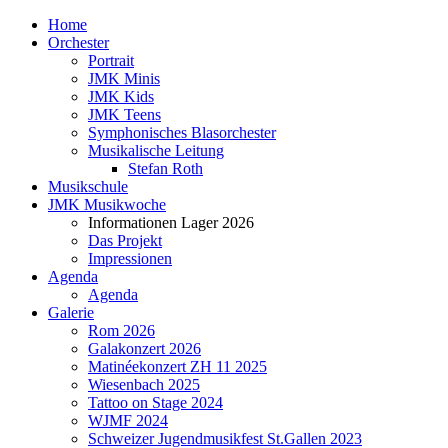
Home
Orchester
Portrait
JMK Minis
JMK Kids
JMK Teens
Symphonisches Blasorchester
Musikalische Leitung
Stefan Roth
Musikschule
JMK Musikwoche
Informationen Lager 2026
Das Projekt
Impressionen
Agenda
Agenda
Galerie
Rom 2026
Galakonzert 2026
Matinéekonzert ZH 11 2025
Wiesenbach 2025
Tattoo on Stage 2024
WJMF 2024
Schweizer Jugendmusikfest St.Gallen 2023