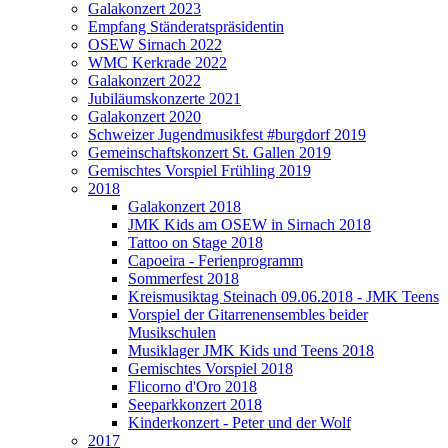
Galakonzert 2023
Empfang Ständeratspräsidentin
OSEW Sirnach 2022
WMC Kerkrade 2022
Galakonzert 2022
Jubiläumskonzerte 2021
Galakonzert 2020
Schweizer Jugendmusikfest #burgdorf 2019
Gemeinschaftskonzert St. Gallen 2019
Gemischtes Vorspiel Frühling 2019
2018
Galakonzert 2018
JMK Kids am OSEW in Sirnach 2018
Tattoo on Stage 2018
Capoeira - Ferienprogramm
Sommerfest 2018
Kreismusiktag Steinach 09.06.2018 - JMK Teens
Vorspiel der Gitarrenensembles beider
Musikschulen
Musiklager JMK Kids und Teens 2018
Gemischtes Vorspiel 2018
Flicorno d'Oro 2018
Seeparkkonzert 2018
Kinderkonzert - Peter und der Wolf
2017