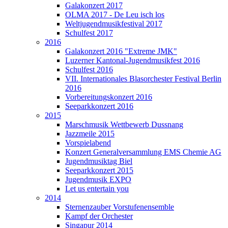
Galakonzert 2017
OLMA 2017 - De Leu isch los
Weltjugendmusikfestival 2017
Schulfest 2017
2016
Galakonzert 2016 "Extreme JMK"
Luzerner Kantonal-Jugendmusikfest 2016
Schulfest 2016
VII. Internationales Blasorchester Festival Berlin
2016
Vorbereitungskonzert 2016
Seeparkkonzert 2016
2015
Marschmusik Wettbewerb Dussnang
Jazzmeile 2015
Vorspielabend
Konzert Generalversammlung EMS Chemie AG
Jugendmusiktag Biel
Seeparkkonzert 2015
Jugendmusik EXPO
Let us entertain you
2014
Sternenzauber Vorstufenensemble
Kampf der Orchester
Singapur 2014