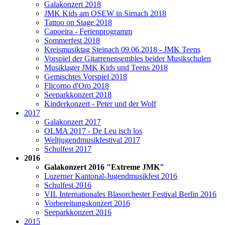
Galakonzert 2018
JMK Kids am OSEW in Sirnach 2018
Tattoo on Stage 2018
Capoeira - Ferienprogramm
Sommerfest 2018
Kreismusiktag Steinach 09.06.2018 - JMK Teens
Vorspiel der Gitarrenensembles beider Musikschulen
Musiklager JMK Kids und Teens 2018
Gemischtes Vorspiel 2018
Flicorno d'Oro 2018
Seeparkkonzert 2018
Kinderkonzert - Peter und der Wolf
2017
Galakonzert 2017
OLMA 2017 - De Leu isch los
Weltjugendmusikfestival 2017
Schulfest 2017
2016
Galakonzert 2016 "Extreme JMK"
Luzerner Kantonal-Jugendmusikfest 2016
Schulfest 2016
VII. Internationales Blasorchester Festival Berlin 2016
Vorbereitungskonzert 2016
Seeparkkonzert 2016
2015