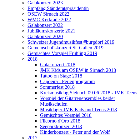
Galakonzert 2023
Empfang Ständeratspräsidentin
OSEW Sirnach 2022
WMC Kerkrade 2022
Galakonzert 2022
Jubiläumskonzerte 2021
Galakonzert 2020
Schweizer Jugendmusikfest #burgdorf 2019
Gemeinschaftskonzert St. Gallen 2019
Gemischtes Vorspiel Frühling 2019
2018
Galakonzert 2018
JMK Kids am OSEW in Sirnach 2018
Tattoo on Stage 2018
Capoeira - Ferienprogramm
Sommerfest 2018
Kreismusiktag Steinach 09.06.2018 - JMK Teens
Vorspiel der Gitarrenensembles beider
Musikschulen
Musiklager JMK Kids und Teens 2018
Gemischtes Vorspiel 2018
Flicorno d'Oro 2018
Seeparkkonzert 2018
Kinderkonzert - Peter und der Wolf
2017