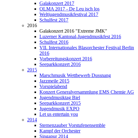
Galakonzert 2017
OLMA 2017 - De Leu isch los
Weltjugendmusikfestival 2017
Schulfest 2017
2016
Galakonzert 2016 "Extreme JMK"
Luzerner Kantonal-Jugendmusikfest 2016
Schulfest 2016
VII. Internationales Blasorchester Festival Berlin
2016
Vorbereitungskonzert 2016
Seeparkkonzert 2016
2015
Marschmusik Wettbewerb Dussnang
Jazzmeile 2015
Vorspielabend
Konzert Generalversammlung EMS Chemie AG
Jugendmusiktag Biel
Seeparkkonzert 2015
Jugendmusik EXPO
Let us entertain you
2014
Sternenzauber Vorstufenensemble
Kampf der Orchester
Singapur 2014