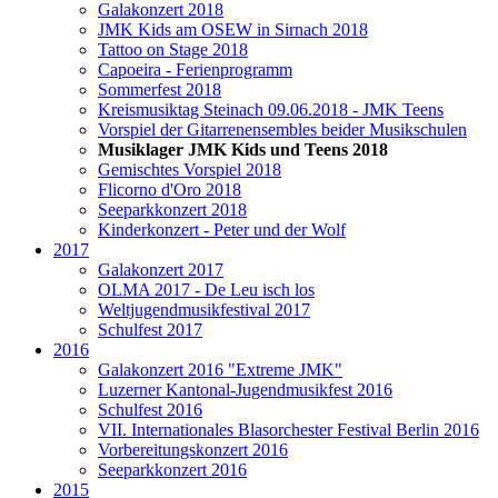
Galakonzert 2018
JMK Kids am OSEW in Sirnach 2018
Tattoo on Stage 2018
Capoeira - Ferienprogramm
Sommerfest 2018
Kreismusiktag Steinach 09.06.2018 - JMK Teens
Vorspiel der Gitarrenensembles beider Musikschulen
Musiklager JMK Kids und Teens 2018
Gemischtes Vorspiel 2018
Flicorno d'Oro 2018
Seeparkkonzert 2018
Kinderkonzert - Peter und der Wolf
2017
Galakonzert 2017
OLMA 2017 - De Leu isch los
Weltjugendmusikfestival 2017
Schulfest 2017
2016
Galakonzert 2016 "Extreme JMK"
Luzerner Kantonal-Jugendmusikfest 2016
Schulfest 2016
VII. Internationales Blasorchester Festival Berlin 2016
Vorbereitungskonzert 2016
Seeparkkonzert 2016
2015