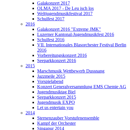
Galakonzert 2017
OLMA 2017 - De Leu isch los
Weltjugendmusikfestival 2017
Schulfest 2017
2016
Galakonzert 2016 "Extreme JMK"
Luzerner Kantonal-Jugendmusikfest 2016
Schulfest 2016
VII. Internationales Blasorchester Festival Berlin
2016
Vorbereitungskonzert 2016
Seeparkkonzert 2016
2015
Marschmusik Wettbewerb Dussnang
Jazzmeile 2015
Vorspielabend
Konzert Generalversammlung EMS Chemie AG
Jugendmusiktag Biel
Seeparkkonzert 2015
Jugendmusik EXPO
Let us entertain you
2014
Sternenzauber Vorstufenensemble
Kampf der Orchester
Singapur 2014