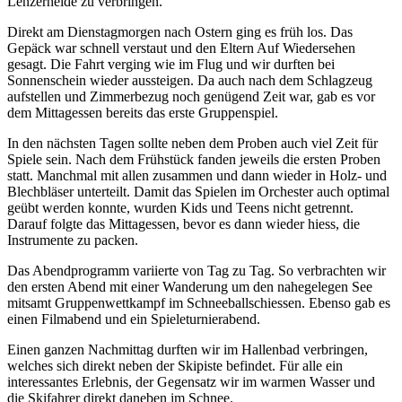
Lenzerheide zu verbringen.
Direkt am Dienstagmorgen nach Ostern ging es früh los. Das
Gepäck war schnell verstaut und den Eltern Auf Wiedersehen
gesagt. Die Fahrt verging wie im Flug und wir durften bei
Sonnenschein wieder aussteigen. Da auch nach dem Schlagzeug
aufstellen und Zimmerbezug noch genügend Zeit war, gab es vor
dem Mittagessen bereits das erste Gruppenspiel.
In den nächsten Tagen sollte neben dem Proben auch viel Zeit für
Spiele sein. Nach dem Frühstück fanden jeweils die ersten Proben
statt. Manchmal mit allen zusammen und dann wieder in Holz- und
Blechbläser unterteilt. Damit das Spielen im Orchester auch optimal
geübt werden konnte, wurden Kids und Teens nicht getrennt.
Darauf folgte das Mittagessen, bevor es dann wieder hiess, die
Instrumente zu packen.
Das Abendprogramm variierte von Tag zu Tag. So verbrachten wir
den ersten Abend mit einer Wanderung um den nahegelegen See
mitsamt Gruppenwettkampf im Schneeballschiessen. Ebenso gab es
einen Filmabend und ein Spieleturnierabend.
Einen ganzen Nachmittag durften wir im Hallenbad verbringen,
welches sich direkt neben der Skipiste befindet. Für alle ein
interessantes Erlebnis, der Gegensatz wir im warmen Wasser und
die Skifahrer direkt daneben im Schnee.