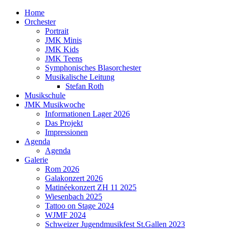
Home
Orchester
Portrait
JMK Minis
JMK Kids
JMK Teens
Symphonisches Blasorchester
Musikalische Leitung
Stefan Roth
Musikschule
JMK Musikwoche
Informationen Lager 2026
Das Projekt
Impressionen
Agenda
Agenda
Galerie
Rom 2026
Galakonzert 2026
Matinéekonzert ZH 11 2025
Wiesenbach 2025
Tattoo on Stage 2024
WJMF 2024
Schweizer Jugendmusikfest St.Gallen 2023