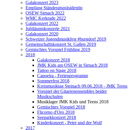
Galakonzert 2023
Empfang Ständeratspräsidentin
OSEW Sirnach 2022
WMC Kerkrade 2022
Galakonzert 2022
Jubiläumskonzerte 2021
Galakonzert 2020
Schweizer Jugendmusikfest #burgdorf 2019
Gemeinschaftskonzert St. Gallen 2019
Gemischtes Vorspiel Frühling 2019
2018
Galakonzert 2018
JMK Kids am OSEW in Sirnach 2018
Tattoo on Stage 2018
Capoeira - Ferienprogramm
Sommerfest 2018
Kreismusiktag Steinach 09.06.2018 - JMK Teens
Vorspiel der Gitarrenensembles beider
Musikschulen
Musiklager JMK Kids und Teens 2018
Gemischtes Vorspiel 2018
Flicorno d'Oro 2018
Seeparkkonzert 2018
Kinderkonzert - Peter und der Wolf
2017