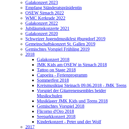
Galakonzert 2023
Empfang Ständeratspräsidentin
OSEW Sirnach 2022
WMC Kerkrade 2022
Galakonzert 2022
Jubiläumskonzerte 2021
Galakonzert 2020
Schweizer Jugendmusikfest #burgdorf 2019
Gemeinschaftskonzert St. Gallen 2019
Gemischtes Vorspiel Frühling 2019
2018
Galakonzert 2018
JMK Kids am OSEW in Sirnach 2018
Tattoo on Stage 2018
Capoeira - Ferienprogramm
Sommerfest 2018
Kreismusiktag Steinach 09.06.2018 - JMK Teens
Vorspiel der Gitarrenensembles beider
Musikschulen
Musiklager JMK Kids und Teens 2018
Gemischtes Vorspiel 2018
Flicorno d'Oro 2018
Seeparkkonzert 2018
Kinderkonzert - Peter und der Wolf
2017