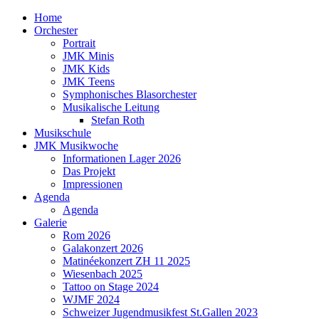
Home
Orchester
Portrait
JMK Minis
JMK Kids
JMK Teens
Symphonisches Blasorchester
Musikalische Leitung
Stefan Roth
Musikschule
JMK Musikwoche
Informationen Lager 2026
Das Projekt
Impressionen
Agenda
Agenda
Galerie
Rom 2026
Galakonzert 2026
Matinéekonzert ZH 11 2025
Wiesenbach 2025
Tattoo on Stage 2024
WJMF 2024
Schweizer Jugendmusikfest St.Gallen 2023