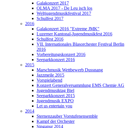
Galakonzert 2017
OLMA 2017 - De Leu isch los
Weltjugendmusikfestival 2017
Schulfest 2017
2016
Galakonzert 2016 "Extreme JMK"
Luzerner Kantonal-Jugendmusikfest 2016
Schulfest 2016
VII. Internationales Blasorchester Festival Berlin
2016
Vorbereitungskonzert 2016
Seeparkkonzert 2016
2015
Marschmusik Wettbewerb Dussnang
Jazzmeile 2015
Vorspielabend
Konzert Generalversammlung EMS Chemie AG
Jugendmusiktag Biel
Seeparkkonzert 2015
Jugendmusik EXPO
Let us entertain you
2014
Sternenzauber Vorstufenensemble
Kampf der Orchester
Singapur 2014