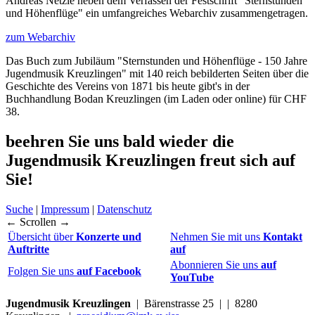
Andreas Netzle neben dem Verfassen der Festschrift "Sternstunden
und Höhenflüge" ein umfangreiches Webarchiv zusammengetragen.
zum Webarchiv
Das Buch zum Jubiläum "Sternstunden und Höhenflüge - 150 Jahre
Jugendmusik Kreuzlingen" mit 140 reich bebilderten Seiten über die
Geschichte des Vereins von 1871 bis heute gibt's in der
Buchhandlung Bodan Kreuzlingen (im Laden oder online) für CHF
38.
beehren Sie uns bald wieder
die
Jugendmusik Kreuzlingen freut sich auf
Sie!
Suche
|
Impressum
|
Datenschutz
← Scrollen →
Übersicht über
Konzerte und
Nehmen Sie mit uns
Kontakt
Auftritte
auf
Abonnieren Sie uns
auf
Folgen Sie uns
auf Facebook
YouTube
Jugendmusik Kreuzlingen
| Bärenstrasse 25 | | 8280