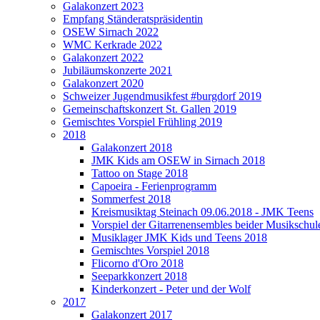
Galakonzert 2023
Empfang Ständeratspräsidentin
OSEW Sirnach 2022
WMC Kerkrade 2022
Galakonzert 2022
Jubiläumskonzerte 2021
Galakonzert 2020
Schweizer Jugendmusikfest #burgdorf 2019
Gemeinschaftskonzert St. Gallen 2019
Gemischtes Vorspiel Frühling 2019
2018
Galakonzert 2018
JMK Kids am OSEW in Sirnach 2018
Tattoo on Stage 2018
Capoeira - Ferienprogramm
Sommerfest 2018
Kreismusiktag Steinach 09.06.2018 - JMK Teens
Vorspiel der Gitarrenensembles beider Musikschul
Musiklager JMK Kids und Teens 2018
Gemischtes Vorspiel 2018
Flicorno d'Oro 2018
Seeparkkonzert 2018
Kinderkonzert - Peter und der Wolf
2017
Galakonzert 2017