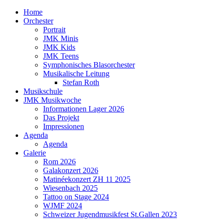
Home
Orchester
Portrait
JMK Minis
JMK Kids
JMK Teens
Symphonisches Blasorchester
Musikalische Leitung
Stefan Roth
Musikschule
JMK Musikwoche
Informationen Lager 2026
Das Projekt
Impressionen
Agenda
Agenda
Galerie
Rom 2026
Galakonzert 2026
Matinéekonzert ZH 11 2025
Wiesenbach 2025
Tattoo on Stage 2024
WJMF 2024
Schweizer Jugendmusikfest St.Gallen 2023