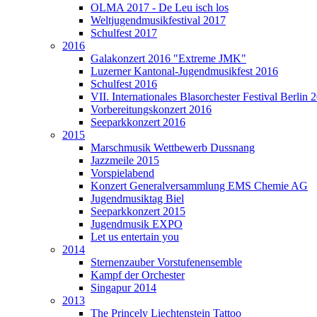
OLMA 2017 - De Leu isch los
Weltjugendmusikfestival 2017
Schulfest 2017
2016
Galakonzert 2016 "Extreme JMK"
Luzerner Kantonal-Jugendmusikfest 2016
Schulfest 2016
VII. Internationales Blasorchester Festival Berlin 
Vorbereitungskonzert 2016
Seeparkkonzert 2016
2015
Marschmusik Wettbewerb Dussnang
Jazzmeile 2015
Vorspielabend
Konzert Generalversammlung EMS Chemie AG
Jugendmusiktag Biel
Seeparkkonzert 2015
Jugendmusik EXPO
Let us entertain you
2014
Sternenzauber Vorstufenensemble
Kampf der Orchester
Singapur 2014
2013
The Princely Liechtenstein Tattoo