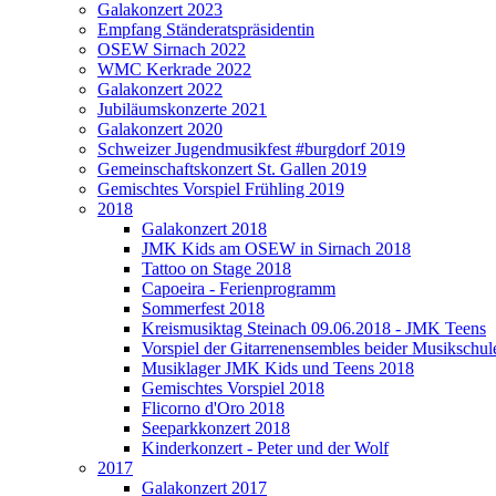
Galakonzert 2023
Empfang Ständeratspräsidentin
OSEW Sirnach 2022
WMC Kerkrade 2022
Galakonzert 2022
Jubiläumskonzerte 2021
Galakonzert 2020
Schweizer Jugendmusikfest #burgdorf 2019
Gemeinschaftskonzert St. Gallen 2019
Gemischtes Vorspiel Frühling 2019
2018
Galakonzert 2018
JMK Kids am OSEW in Sirnach 2018
Tattoo on Stage 2018
Capoeira - Ferienprogramm
Sommerfest 2018
Kreismusiktag Steinach 09.06.2018 - JMK Teens
Vorspiel der Gitarrenensembles beider Musikschul
Musiklager JMK Kids und Teens 2018
Gemischtes Vorspiel 2018
Flicorno d'Oro 2018
Seeparkkonzert 2018
Kinderkonzert - Peter und der Wolf
2017
Galakonzert 2017