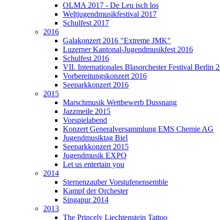
OLMA 2017 - De Leu isch los
Weltjugendmusikfestival 2017
Schulfest 2017
2016
Galakonzert 2016 "Extreme JMK"
Luzerner Kantonal-Jugendmusikfest 2016
Schulfest 2016
VII. Internationales Blasorchester Festival Berlin 
Vorbereitungskonzert 2016
Seeparkkonzert 2016
2015
Marschmusik Wettbewerb Dussnang
Jazzmeile 2015
Vorspielabend
Konzert Generalversammlung EMS Chemie AG
Jugendmusiktag Biel
Seeparkkonzert 2015
Jugendmusik EXPO
Let us entertain you
2014
Sternenzauber Vorstufenensemble
Kampf der Orchester
Singapur 2014
2013
The Princely Liechtenstein Tattoo