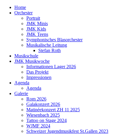
Home
Orchester
Portrait
JMK Minis
JMK Kids
JMK Teens
Symphonisches Blasorchester
Musikalische Leitung
Stefan Roth
Musikschule
JMK Musikwoche
Informationen Lager 2026
Das Projekt
Impressionen
Agenda
Agenda
Galerie
Rom 2026
Galakonzert 2026
Matinéekonzert ZH 11 2025
Wiesenbach 2025
Tattoo on Stage 2024
WJMF 2024
Schweizer Jugendmusikfest St.Gallen 2023