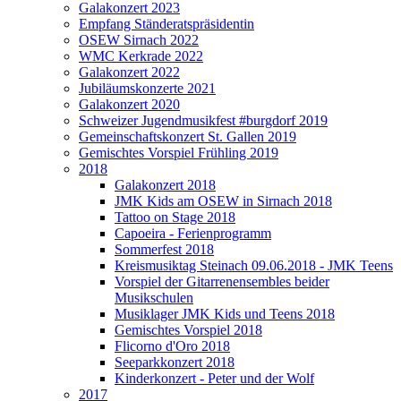
Galakonzert 2023
Empfang Ständeratspräsidentin
OSEW Sirnach 2022
WMC Kerkrade 2022
Galakonzert 2022
Jubiläumskonzerte 2021
Galakonzert 2020
Schweizer Jugendmusikfest #burgdorf 2019
Gemeinschaftskonzert St. Gallen 2019
Gemischtes Vorspiel Frühling 2019
2018
Galakonzert 2018
JMK Kids am OSEW in Sirnach 2018
Tattoo on Stage 2018
Capoeira - Ferienprogramm
Sommerfest 2018
Kreismusiktag Steinach 09.06.2018 - JMK Teens
Vorspiel der Gitarrenensembles beider
Musikschulen
Musiklager JMK Kids und Teens 2018
Gemischtes Vorspiel 2018
Flicorno d'Oro 2018
Seeparkkonzert 2018
Kinderkonzert - Peter und der Wolf
2017