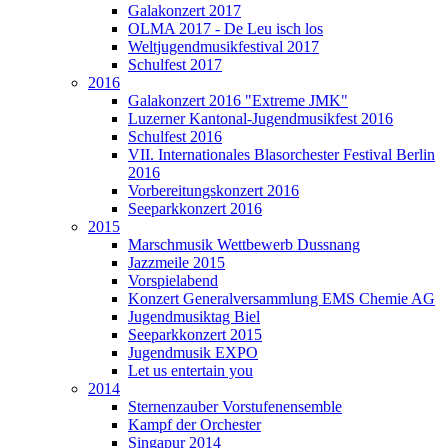
Galakonzert 2017
OLMA 2017 - De Leu isch los
Weltjugendmusikfestival 2017
Schulfest 2017
2016
Galakonzert 2016 "Extreme JMK"
Luzerner Kantonal-Jugendmusikfest 2016
Schulfest 2016
VII. Internationales Blasorchester Festival Berlin
2016
Vorbereitungskonzert 2016
Seeparkkonzert 2016
2015
Marschmusik Wettbewerb Dussnang
Jazzmeile 2015
Vorspielabend
Konzert Generalversammlung EMS Chemie AG
Jugendmusiktag Biel
Seeparkkonzert 2015
Jugendmusik EXPO
Let us entertain you
2014
Sternenzauber Vorstufenensemble
Kampf der Orchester
Singapur 2014