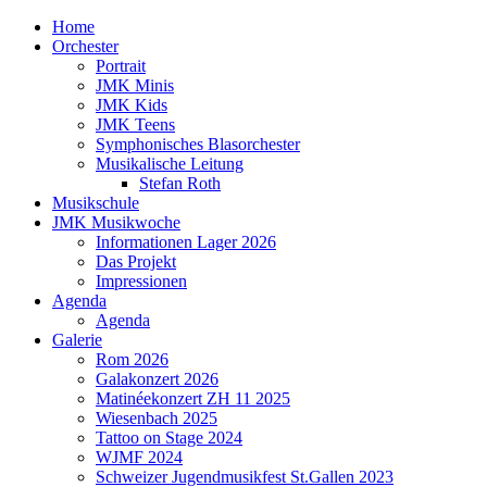
Home
Orchester
Portrait
JMK Minis
JMK Kids
JMK Teens
Symphonisches Blasorchester
Musikalische Leitung
Stefan Roth
Musikschule
JMK Musikwoche
Informationen Lager 2026
Das Projekt
Impressionen
Agenda
Agenda
Galerie
Rom 2026
Galakonzert 2026
Matinéekonzert ZH 11 2025
Wiesenbach 2025
Tattoo on Stage 2024
WJMF 2024
Schweizer Jugendmusikfest St.Gallen 2023