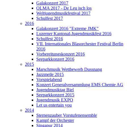
Galakonzert 2017
OLMA 2017 - De Leu isch los
Weltjugendmusikfestival 2017
Schulfest 2017
2016
Galakonzert 2016 "Extreme JMK"
Luzerner Kantonal-Jugendmusikfest 2016
Schulfest 2016
VII. Internationales Blasorchester Festival Berlin
2016
Vorbereitungskonzert 2016
Seeparkkonzert 2016
2015
Marschmusik Wettbewerb Dussnang
Jazzmeile 2015
Vorspielabend
Konzert Generalversammlung EMS Chemie AG
Jugendmusiktag Biel
Seeparkkonzert 2015
Jugendmusik EXPO
Let us entertain you
2014
Sternenzauber Vorstufenensemble
Kampf der Orchester
Singapur 2014