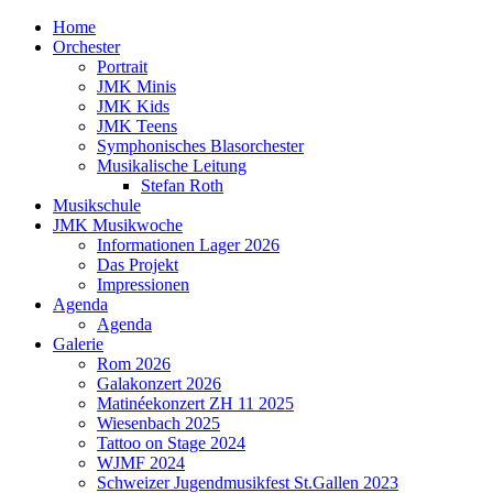
Home
Orchester
Portrait
JMK Minis
JMK Kids
JMK Teens
Symphonisches Blasorchester
Musikalische Leitung
Stefan Roth
Musikschule
JMK Musikwoche
Informationen Lager 2026
Das Projekt
Impressionen
Agenda
Agenda
Galerie
Rom 2026
Galakonzert 2026
Matinéekonzert ZH 11 2025
Wiesenbach 2025
Tattoo on Stage 2024
WJMF 2024
Schweizer Jugendmusikfest St.Gallen 2023