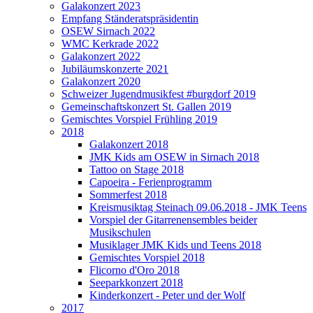
Galakonzert 2023
Empfang Ständeratspräsidentin
OSEW Sirnach 2022
WMC Kerkrade 2022
Galakonzert 2022
Jubiläumskonzerte 2021
Galakonzert 2020
Schweizer Jugendmusikfest #burgdorf 2019
Gemeinschaftskonzert St. Gallen 2019
Gemischtes Vorspiel Frühling 2019
2018
Galakonzert 2018
JMK Kids am OSEW in Sirnach 2018
Tattoo on Stage 2018
Capoeira - Ferienprogramm
Sommerfest 2018
Kreismusiktag Steinach 09.06.2018 - JMK Teens
Vorspiel der Gitarrenensembles beider
Musikschulen
Musiklager JMK Kids und Teens 2018
Gemischtes Vorspiel 2018
Flicorno d'Oro 2018
Seeparkkonzert 2018
Kinderkonzert - Peter und der Wolf
2017