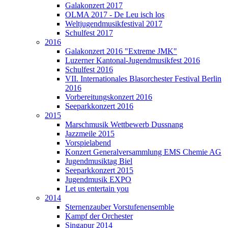
Galakonzert 2017
OLMA 2017 - De Leu isch los
Weltjugendmusikfestival 2017
Schulfest 2017
2016
Galakonzert 2016 "Extreme JMK"
Luzerner Kantonal-Jugendmusikfest 2016
Schulfest 2016
VII. Internationales Blasorchester Festival Berlin
2016
Vorbereitungskonzert 2016
Seeparkkonzert 2016
2015
Marschmusik Wettbewerb Dussnang
Jazzmeile 2015
Vorspielabend
Konzert Generalversammlung EMS Chemie AG
Jugendmusiktag Biel
Seeparkkonzert 2015
Jugendmusik EXPO
Let us entertain you
2014
Sternenzauber Vorstufenensemble
Kampf der Orchester
Singapur 2014