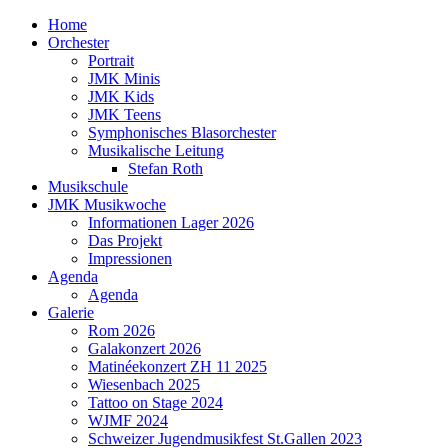
Home
Orchester
Portrait
JMK Minis
JMK Kids
JMK Teens
Symphonisches Blasorchester
Musikalische Leitung
Stefan Roth
Musikschule
JMK Musikwoche
Informationen Lager 2026
Das Projekt
Impressionen
Agenda
Agenda
Galerie
Rom 2026
Galakonzert 2026
Matinéekonzert ZH 11 2025
Wiesenbach 2025
Tattoo on Stage 2024
WJMF 2024
Schweizer Jugendmusikfest St.Gallen 2023