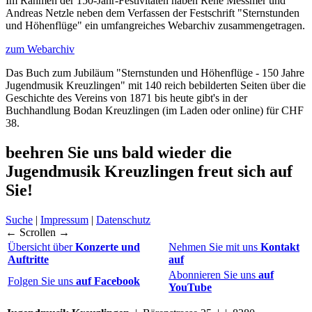
Im Rahmen der 150-Jahr-Festivitäten haben René Messmer und
Andreas Netzle neben dem Verfassen der Festschrift "Sternstunden
und Höhenflüge" ein umfangreiches Webarchiv zusammengetragen.
zum Webarchiv
Das Buch zum Jubiläum "Sternstunden und Höhenflüge - 150 Jahre
Jugendmusik Kreuzlingen" mit 140 reich bebilderten Seiten über die
Geschichte des Vereins von 1871 bis heute gibt's in der
Buchhandlung Bodan Kreuzlingen (im Laden oder online) für CHF
38.
beehren Sie uns bald wieder
die
Jugendmusik Kreuzlingen freut sich auf
Sie!
Suche
|
Impressum
|
Datenschutz
← Scrollen →
Übersicht über
Konzerte und
Nehmen Sie mit uns
Kontakt
Auftritte
auf
Abonnieren Sie uns
auf
Folgen Sie uns
auf Facebook
YouTube