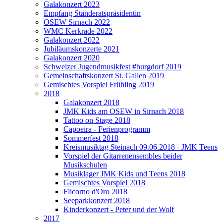
Galakonzert 2023
Empfang Ständeratspräsidentin
OSEW Sirnach 2022
WMC Kerkrade 2022
Galakonzert 2022
Jubiläumskonzerte 2021
Galakonzert 2020
Schweizer Jugendmusikfest #burgdorf 2019
Gemeinschaftskonzert St. Gallen 2019
Gemischtes Vorspiel Frühling 2019
2018
Galakonzert 2018
JMK Kids am OSEW in Sirnach 2018
Tattoo on Stage 2018
Capoeira - Ferienprogramm
Sommerfest 2018
Kreismusiktag Steinach 09.06.2018 - JMK Teens
Vorspiel der Gitarrenensembles beider
Musikschulen
Musiklager JMK Kids und Teens 2018
Gemischtes Vorspiel 2018
Flicorno d'Oro 2018
Seeparkkonzert 2018
Kinderkonzert - Peter und der Wolf
2017