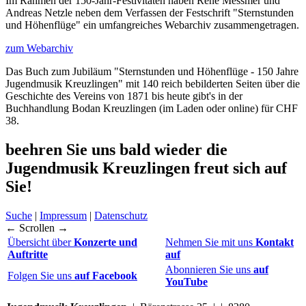
Im Rahmen der 150-Jahr-Festivitäten haben René Messmer und
Andreas Netzle neben dem Verfassen der Festschrift "Sternstunden
und Höhenflüge" ein umfangreiches Webarchiv zusammengetragen.
zum Webarchiv
Das Buch zum Jubiläum "Sternstunden und Höhenflüge - 150 Jahre
Jugendmusik Kreuzlingen" mit 140 reich bebilderten Seiten über die
Geschichte des Vereins von 1871 bis heute gibt's in der
Buchhandlung Bodan Kreuzlingen (im Laden oder online) für CHF
38.
beehren Sie uns bald wieder
die
Jugendmusik Kreuzlingen freut sich auf
Sie!
Suche
|
Impressum
|
Datenschutz
← Scrollen →
Übersicht über
Konzerte und
Nehmen Sie mit uns
Kontakt
Auftritte
auf
Abonnieren Sie uns
auf
Folgen Sie uns
auf Facebook
YouTube