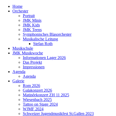
Home
Orchester
Portrait
JMK Minis
JMK Kids
JMK Teens
Symphonisches Blasorchester
Musikalische Leitung
Stefan Roth
Musikschule
JMK Musikwoche
Informationen Lager 2026
Das Projekt
Impressionen
Agenda
Agenda
Galerie
Rom 2026
Galakonzert 2026
Matinéekonzert ZH 11 2025
Wiesenbach 2025
Tattoo on Stage 2024
WJMF 2024
Schweizer Jugendmusikfest St.Gallen 2023