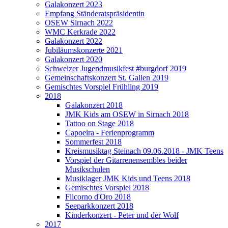
Galakonzert 2023
Empfang Ständeratspräsidentin
OSEW Sirnach 2022
WMC Kerkrade 2022
Galakonzert 2022
Jubiläumskonzerte 2021
Galakonzert 2020
Schweizer Jugendmusikfest #burgdorf 2019
Gemeinschaftskonzert St. Gallen 2019
Gemischtes Vorspiel Frühling 2019
2018
Galakonzert 2018
JMK Kids am OSEW in Sirnach 2018
Tattoo on Stage 2018
Capoeira - Ferienprogramm
Sommerfest 2018
Kreismusiktag Steinach 09.06.2018 - JMK Teens
Vorspiel der Gitarrenensembles beider
Musikschulen
Musiklager JMK Kids und Teens 2018
Gemischtes Vorspiel 2018
Flicorno d'Oro 2018
Seeparkkonzert 2018
Kinderkonzert - Peter und der Wolf
2017