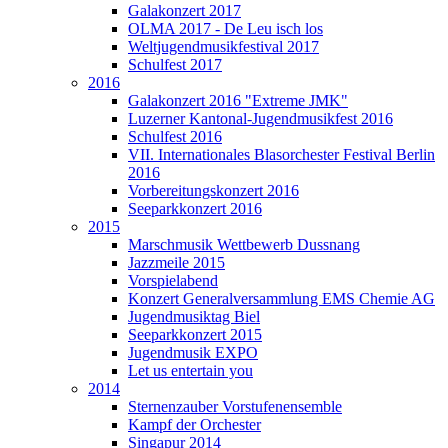
Galakonzert 2017
OLMA 2017 - De Leu isch los
Weltjugendmusikfestival 2017
Schulfest 2017
2016
Galakonzert 2016 "Extreme JMK"
Luzerner Kantonal-Jugendmusikfest 2016
Schulfest 2016
VII. Internationales Blasorchester Festival Berlin
2016
Vorbereitungskonzert 2016
Seeparkkonzert 2016
2015
Marschmusik Wettbewerb Dussnang
Jazzmeile 2015
Vorspielabend
Konzert Generalversammlung EMS Chemie AG
Jugendmusiktag Biel
Seeparkkonzert 2015
Jugendmusik EXPO
Let us entertain you
2014
Sternenzauber Vorstufenensemble
Kampf der Orchester
Singapur 2014