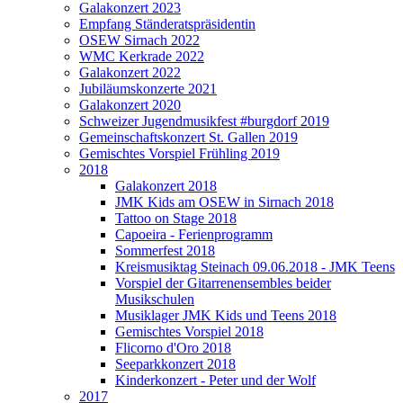
Galakonzert 2023
Empfang Ständeratspräsidentin
OSEW Sirnach 2022
WMC Kerkrade 2022
Galakonzert 2022
Jubiläumskonzerte 2021
Galakonzert 2020
Schweizer Jugendmusikfest #burgdorf 2019
Gemeinschaftskonzert St. Gallen 2019
Gemischtes Vorspiel Frühling 2019
2018
Galakonzert 2018
JMK Kids am OSEW in Sirnach 2018
Tattoo on Stage 2018
Capoeira - Ferienprogramm
Sommerfest 2018
Kreismusiktag Steinach 09.06.2018 - JMK Teens
Vorspiel der Gitarrenensembles beider
Musikschulen
Musiklager JMK Kids und Teens 2018
Gemischtes Vorspiel 2018
Flicorno d'Oro 2018
Seeparkkonzert 2018
Kinderkonzert - Peter und der Wolf
2017