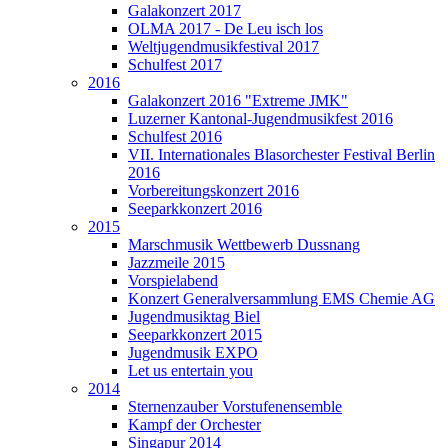
Galakonzert 2017
OLMA 2017 - De Leu isch los
Weltjugendmusikfestival 2017
Schulfest 2017
2016
Galakonzert 2016 "Extreme JMK"
Luzerner Kantonal-Jugendmusikfest 2016
Schulfest 2016
VII. Internationales Blasorchester Festival Berlin
2016
Vorbereitungskonzert 2016
Seeparkkonzert 2016
2015
Marschmusik Wettbewerb Dussnang
Jazzmeile 2015
Vorspielabend
Konzert Generalversammlung EMS Chemie AG
Jugendmusiktag Biel
Seeparkkonzert 2015
Jugendmusik EXPO
Let us entertain you
2014
Sternenzauber Vorstufenensemble
Kampf der Orchester
Singapur 2014