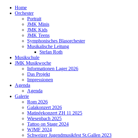
Home
Orchester
Portrait
JMK Minis
JMK Kids
JMK Teens
Symphonisches Blasorchester
Musikalische Leitung
Stefan Roth
Musikschule
JMK Musikwoche
Informationen Lager 2026
Das Projekt
Impressionen
Agenda
Agenda
Galerie
Rom 2026
Galakonzert 2026
Matinéekonzert ZH 11 2025
Wiesenbach 2025
Tattoo on Stage 2024
WJMF 2024
Schweizer Jugendmusikfest St.Gallen 2023