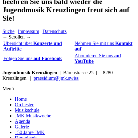
beehren Sie uns bald wieder
die
Jugendmusik Kreuzlingen freut sich auf
Sie!
Suche
|
Impressum
|
Datenschutz
← Scrollen →
Übersicht über
Konzerte und
Nehmen Sie mit uns
Kontakt
Auftritte
auf
Abonnieren Sie uns
auf
Folgen Sie uns
auf Facebook
YouTube
Jugendmusik Kreuzlingen
| Bärenstrasse 25 | | 8280
Kreuzlingen |
praesidium@jmk.swiss
Menü
Home
Orchester
Musikschule
JMK Musikwoche
Agenda
Galerie
150 Jahre JMK
Downloads